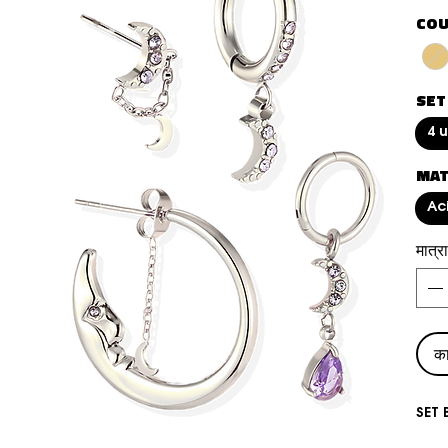
COU
SET
4 
MAT
Ac
मात्रा
कार
SET 