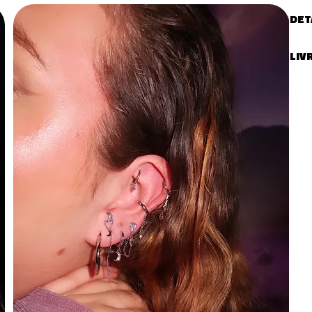
DET
Type
LIV
LIVR
Livr
vot
- Fr
ouv
- M
Comm
RETO
Les 
rec
remb
clie