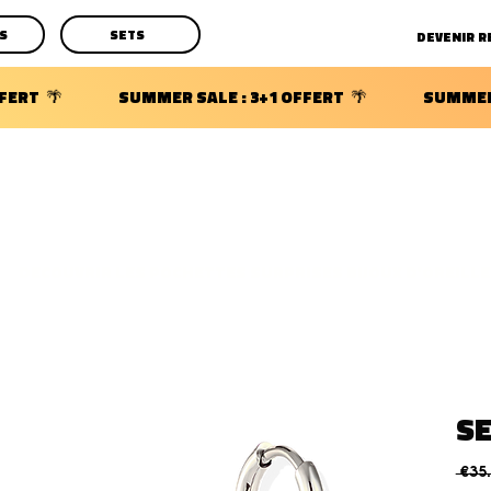
S
SETS
DECOUVRIR LES POCHETTES SURPRISES BIJOUX D'OREILLE
SE
 €35