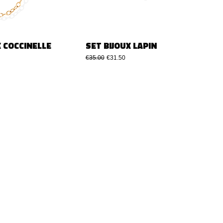
X COCCINELLE
SET BIJOUX LAPIN
नियमित मूल्य
बिक्री मूल्य
€35.00
€31.50