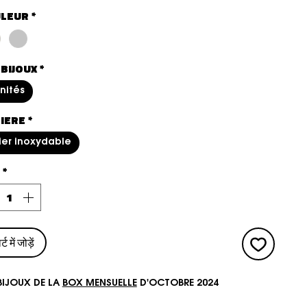
LEUR
*
 BIJOUX
*
unités
IERE
*
ier inoxydable
*
्ट में जोड़ें
BIJOUX DE LA
BOX MENSUELLE
D'OCTOBRE 2024