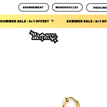
ABONNEMENT
MONOBOUCLES
PIERCING
SUMMER SALE : 3+1 OFFERT  🌴                 